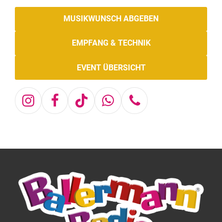
MUSIKWUNSCH ABGEBEN
EMPFANG & TECHNIK
EVENT ÜBERSICHT
Instagram
Facebook
Tiktok
Whatsapp
Telefon