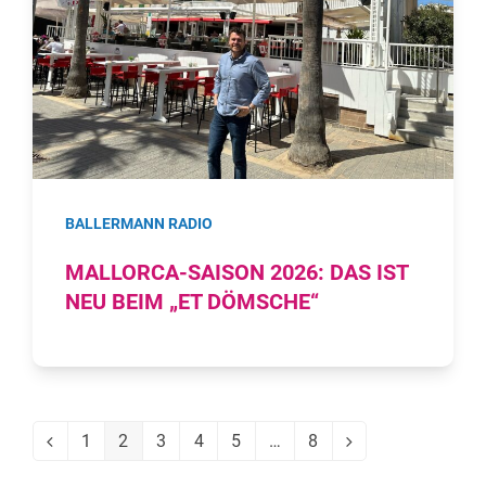
BALLERMANN RADIO
MALLORCA-SAISON 2026: DAS IST
NEU BEIM „ET DÖMSCHE“
1
2
3
4
5
…
8
Vorheriger
Seite
Seite
Seite
Seite
Seite
Seite
Vorwärts