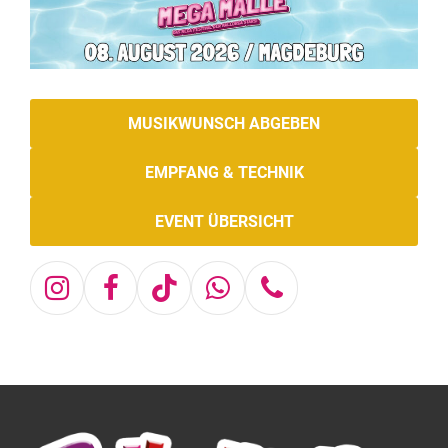
MUSIKWUNSCH ABGEBEN
EMPFANG & TECHNIK
EVENT ÜBERSICHT
Instagram
Facebook
Tiktok
Whatsapp
Telefon