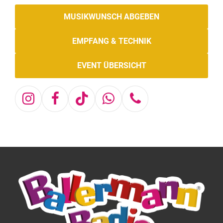
MUSIKWUNSCH ABGEBEN
EMPFANG & TECHNIK
EVENT ÜBERSICHT
Instagram
Facebook
Tiktok
Whatsapp
Telefon