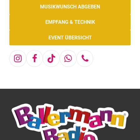
MUSIKWUNSCH ABGEBEN
EMPFANG & TECHNIK
EVENT ÜBERSICHT
Instagram
Facebook
Tiktok
Whatsapp
Telefon