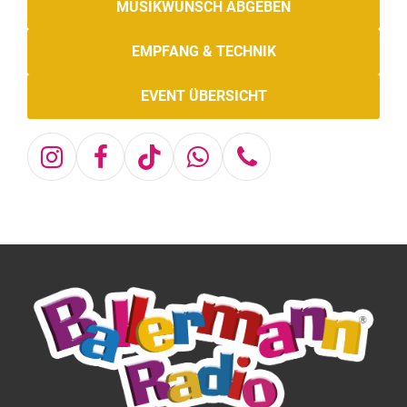
MUSIKWUNSCH ABGEBEN
EMPFANG & TECHNIK
EVENT ÜBERSICHT
Instagram
Facebook
Tiktok
Whatsapp
Telefon