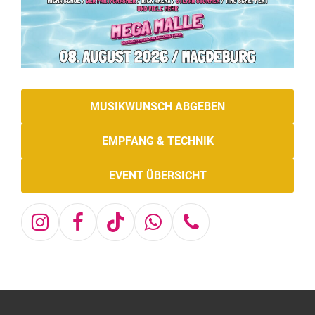
MUSIKWUNSCH ABGEBEN
EMPFANG & TECHNIK
EVENT ÜBERSICHT
Instagram
Facebook
Tiktok
Whatsapp
Telefon