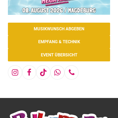
MUSIKWUNSCH ABGEBEN
EMPFANG & TECHNIK
EVENT ÜBERSICHT
Instagram
Facebook
Tiktok
Whatsapp
Telefon