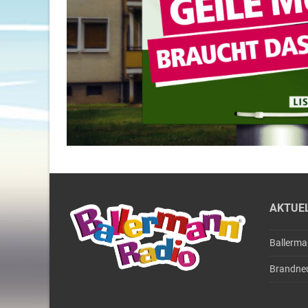
AKTUE
Ballerm
Brandne