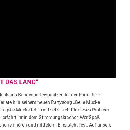
T DAS LAND“
Honk! als Bundesparteivorsitzender der Partei SPP
ler stellt in seinem neuen Partysong „Geile Mucke
h geile Mucke fehlt und setzt sich für dieses Problem
n, erfahrt Ihr in dem Stimmungskracher. Wer Spaß
ong reinhören und mitfeiern! Eins steht fest: Auf unsere