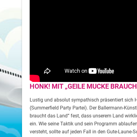
HONK! MIT „GEILE MUCKE BRAUCH
Lustig und absolut sympathisch präsentiert sich 
(Summerfield Party Partei). Der Ballermann-Künst
braucht das Land“ fest, dass unserem Land wirklic
ein. Wie seine Taktik und sein Programm ablaufe
versteht, sollte auf jeden Fall in den Gute-Laune-S