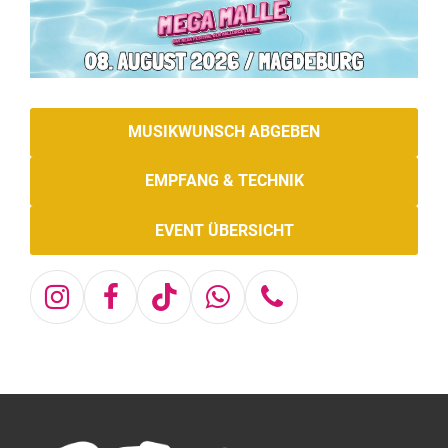
MUSIKWUNSCH ABGEBEN
EMPFANG & TECHNIK
EVENT ÜBERSICHT
Instagram
Facebook
Tiktok
Whatsapp
Telefon