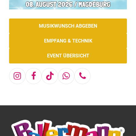
MUSIKWUNSCH ABGEBEN
EMPFANG & TECHNIK
EVENT ÜBERSICHT
Instagram
Facebook
Tiktok
Whatsapp
Telefon