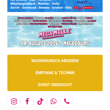
MUSIKWUNSCH ABGEBEN
EMPFANG & TECHNIK
EVENT ÜBERSICHT
Instagram
Facebook
Tiktok
Whatsapp
Telefon