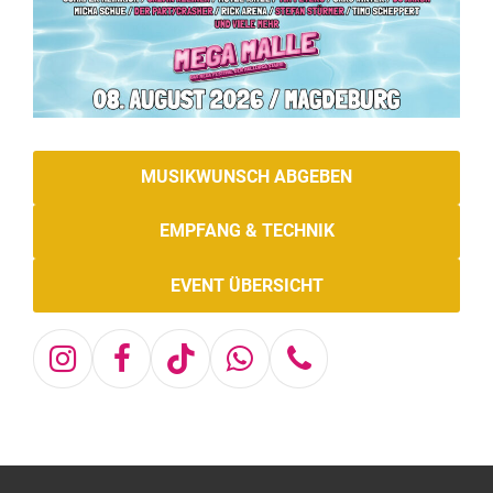
MUSIKWUNSCH ABGEBEN
EMPFANG & TECHNIK
EVENT ÜBERSICHT
Instagram
Facebook
Tiktok
Whatsapp
Telefon