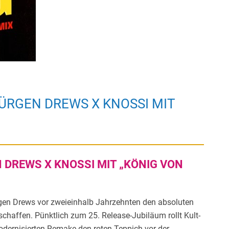
ÜRGEN DREWS X KNOSSI MIT
 DREWS X KNOSSI MIT „KÖNIG VON
gen Drews vor zweieinhalb Jahrzehnten den absoluten
chaffen. Pünktlich zum 25. Release-Jubiläum rollt Kult-
odernisierten Remake den roten Teppich vor der