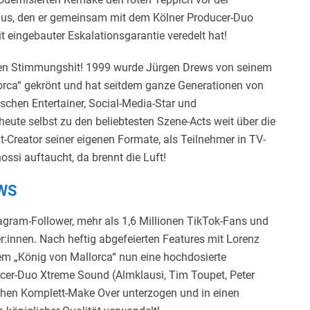
us, den er gemeinsam mit dem Kölner Producer-Duo
ingebauter Eskalationsgarantie veredelt hat!
esen Stimmungshit! 1999 wurde Jürgen Drews von seinem
ca“ gekrönt und hat seitdem ganze Generationen von
tschen Entertainer, Social-Media-Star und
heute selbst zu den beliebtesten Szene-Acts weit über die
t-Creator seiner eigenen Formate, als Teilnehmer in TV-
ssi auftaucht, da brennt die Luft!
EWS
agram-Follower, mehr als 1,6 Millionen TikTok-Fans und
r:innen. Nach heftig abgefeierten Features mit Lorenz
dem „König von Mallorca“ nun eine hochdosierte
cer-Duo Xtreme Sound (Almklausi, Tim Toupet, Peter
ichen Komplett-Make Over unterzogen und in einen