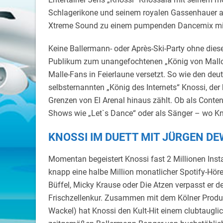
Schlagerikone und seinem royalen Gassenhauer a
Xtreme Sound zu einem pumpenden Dancemix mit e
Keine Ballermann- oder Après-Ski-Party ohne di
Publikum zum unangefochtenen „König von Mallor
Malle-Fans in Feierlaune versetzt. So wie den deu
selbsternannten „König des Internets“ Knossi, der 
Grenzen von El Arenal hinaus zählt. Ob als Conten
Shows wie „Let`s Dance“ oder als Sänger – wo Kno
KNOSSI IM DUETT MIT JÜRGEN D
Momentan begeistert Knossi fast 2 Millionen Inst
knapp eine halbe Million monatlicher Spotify-Höre
Büffel, Micky Krause oder Die Atzen verpasst er 
Frischzellenkur. Zusammen mit dem Kölner Produ
Wackel) hat Knossi den Kult-Hit einem clubtaugl