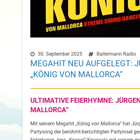
30. September 2025
Ballermann Radio
MEGAHIT NEU AUFGELEGT: J
„KÖNIG VON MALLORCA“
ULTIMATIVE FEIERHYMNE: JÜRGEN
MALLORCA“
Mit seinem Megahit „König von Mallorca“ hat Jür
Partysong der berühmt-berüchtigten Partyinsel ges
Entertainer Jens „Knossi“ Knossala mit seinem m