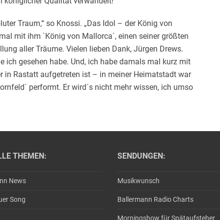
königlicher Qualität verwandelt!
luter Traum,“ so Knossi. „Das Idol – der König von
mal mit ihm `König von Mallorca`, einen seiner größten
füllung aller Träume. Vielen lieben Dank, Jürgen Drews.
ie ich gesehen habe. Und, ich habe damals mal kurz mit
r in Rastatt aufgetreten ist – in meiner Heimatstadt war
ornfeld` performt. Er wird´s nicht mehr wissen, ich umso
LLE THEMEN:
SENDUNGEN:
ann News
Musikwunsch
uer Song
Ballermann Radio Charts
Morningshow für Spätaufsteher