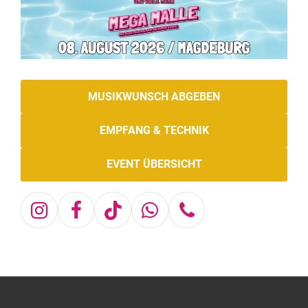
MUSIKWUNSCH ABGEBEN
EMPFANG & TECHNIK
EVENT ÜBERSICHT
Instagram
Facebook
Tiktok
Whatsapp
Telefon