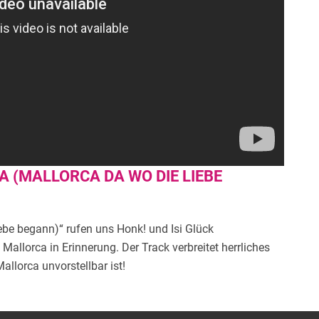
NA (MALLORCA DA WO DIE LIEBE
ebe begann)“ rufen uns Honk! und Isi Glück
llorca in Erinnerung. Der Track verbreitet herrliches
llorca unvorstellbar ist!