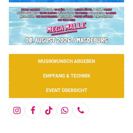
MUSIKWUNSCH ABGEBEN
EMPFANG & TECHNIK
EVENT ÜBERSICHT
Instagram
Facebook
Tiktok
Whatsapp
Telefon