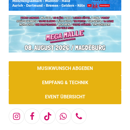
MUSIKWUNSCH ABGEBEN
EMPFANG & TECHNIK
EVENT ÜBERSICHT
Instagram
Facebook
Tiktok
Whatsapp
Telefon