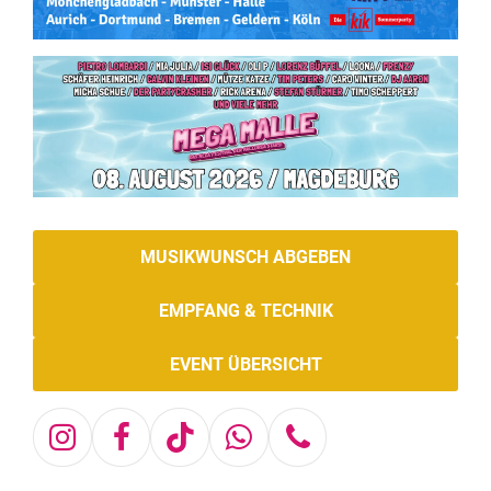
MUSIKWUNSCH ABGEBEN
EMPFANG & TECHNIK
EVENT ÜBERSICHT
Instagram
Facebook
Tiktok
Whatsapp
Telefon