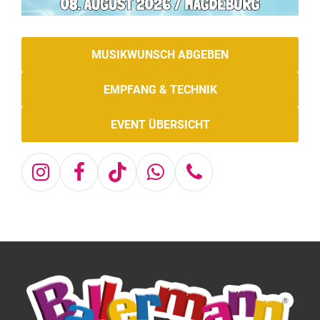
MUSIKWUNSCH ABGEBEN
EMPFANG & TECHNIK
EVENT ÜBERSICHT
Instagram
Facebook
Tiktok
Whatsapp
Telefon