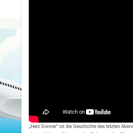
„Herz Donner“ ist die Geschichte des letzten Abe