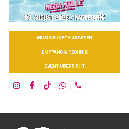
MUSIKWUNSCH ABGEBEN
EMPFANG & TECHNIK
EVENT ÜBERSICHT
Instagram
Facebook
Tiktok
Whatsapp
Telefon