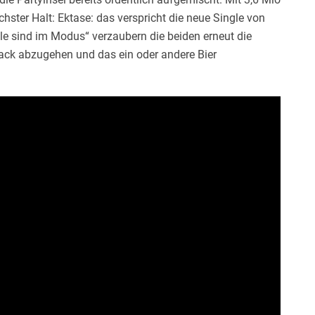
hster Halt: Ektase: das verspricht die neue Single von
lle sind im Modus“ verzaubern die beiden erneut die
rack abzugehen und das ein oder andere Bier