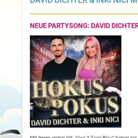
DAVID DICHTER & INKI NICI 
NEUE PARTYSONG: DAVID DICHTER 
Mit ihrem ersten Hit „Ciao 3 Tage Blau“ haben sie 