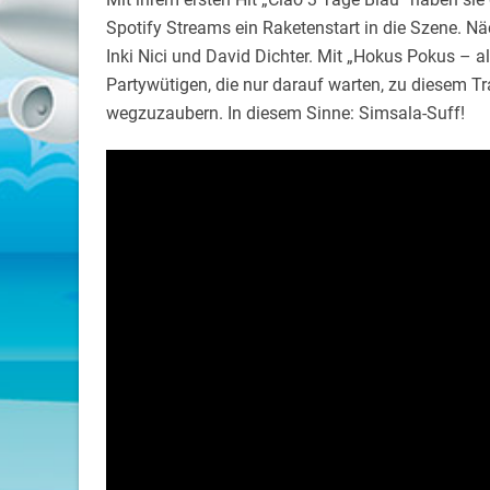
Spotify Streams ein Raketenstart in die Szene. Näc
Inki Nici und David Dichter. Mit „Hokus Pokus – a
Partywütigen, die nur darauf warten, zu diesem T
wegzuzaubern. In diesem Sinne: Simsala-Suff!