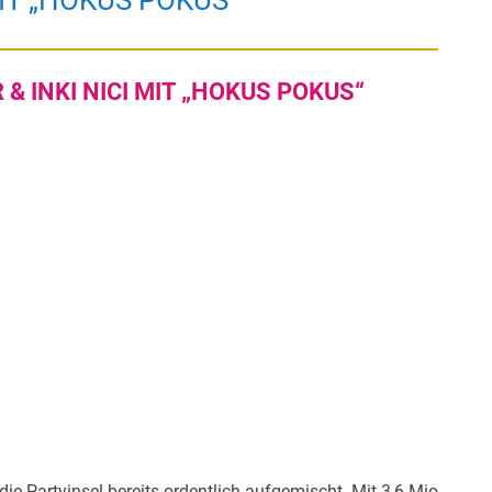
MIT „HOKUS POKUS“
& INKI NICI MIT „HOKUS POKUS“
die Partyinsel bereits ordentlich aufgemischt. Mit 3,6 Mio