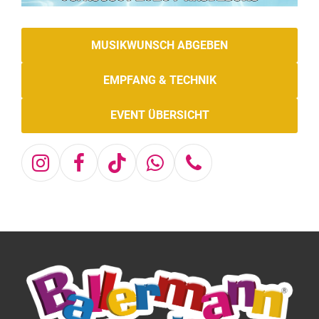
MUSIKWUNSCH ABGEBEN
EMPFANG & TECHNIK
EVENT ÜBERSICHT
Instagram
Facebook
Tiktok
Whatsapp
Telefon