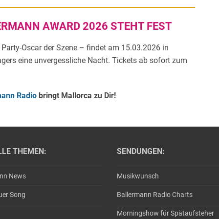
LERMANN AWARD 2026 STEHT FEST
r Party-Oscar der Szene – findet am 15.03.2026 in
lagers eine unvergessliche Nacht. Tickets ab sofort zum
mann Radio
bringt Mallorca zu Dir!
LLE THEMEN:
SENDUNGEN:
ann News
Musikwunsch
uer Song
Ballermann Radio Charts
Morningshow für Spätaufsteher