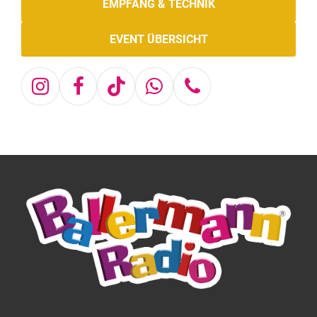
EMPFANG & TECHNIK
EVENT ÜBERSICHT
Instagram
Facebook
Tiktok
Whatsapp
Telefon