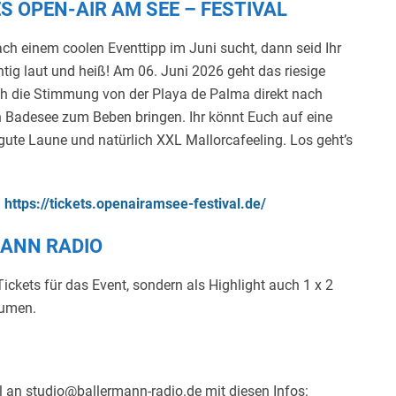
OPEN-AIR AM SEE – FESTIVAL
ch einem coolen Eventtipp im Juni sucht, dann seid Ihr
chtig laut und heiß! Am 06. Juni 2026 geht das riesige
ch die Stimmung von der Playa de Palma direkt nach
en Badesee zum Beben bringen. Ihr könnt Euch auf eine
gute Laune und natürlich XXL Mallorcafeeling. Los geht’s
:
https://tickets.openairamsee-festival.de/
MANN RADIO
Tickets für das Event, sondern als Highlight auch 1 x 2
aumen.
l an studio@ballermann-radio.de mit diesen Infos: