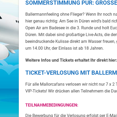
SOMMERSTIMMUNG PUR: GROSSES 
Ballermannfeeling ohne Flieger? Wenn Ihr noch na
hier genau richtig: Am See in Düren wird’s bald ri
Open Air am Badesee in die 3. Runde und holt Eu
Düren. Mit dabei sind großartige Live-Acts, die d
beeindruckende Kulisse direkt am Wasser freuen, 
um 14.00 Uhr, der Einlass ist ab 18 Jahren.
Weitere Infos und Tickets erhaltet Ihr direkt hier
TICKET-VERLOSUNG MIT BALLER
Für alle Mallorcafans verlosen wir nicht nur 7 x 2 
VIP-Tickets! Wir drücken allen Teilnehmern die D
TEILNAHMEBEDINGUNGEN:
Die Bewerbung für die Verlosung erfolgt per E-Mai